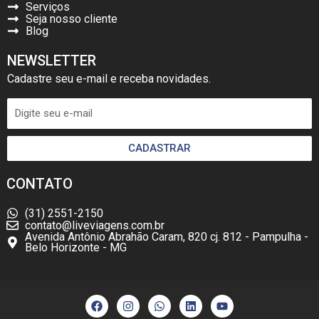
Serviços
Seja nosso cliente
Blog
NEWSLETTER
Cadastre seu e-mail e receba novidades.
CADASTRAR
CONTATO
(31) 2551-2150
contato@liveviagens.com.br
Avenida Antônio Abrahão Caram, 820 cj. 812 - Pampulha -
Belo Horizonte - MG
F
I
W
L
Y
a
n
h
i
o
c
s
a
n
u