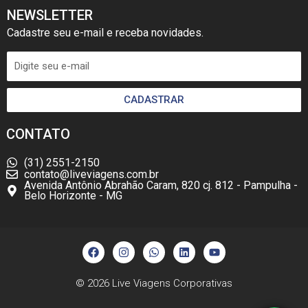
NEWSLETTER
Cadastre seu e-mail e receba novidades.
CADASTRAR
CONTATO
(31) 2551-2150
contato@liveviagens.com.br
Avenida Antônio Abrahão Caram, 820 cj. 812 - Pampulha -
Belo Horizonte - MG
F
I
W
L
Y
a
n
h
i
o
c
s
a
n
u
e
t
t
k
t
b
a
s
e
u
© 2026
Live Viagens Corporativas
o
g
a
d
b
o
r
p
i
e