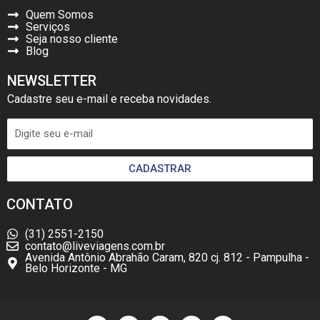
Quem Somos
Serviços
Seja nosso cliente
Blog
NEWSLETTER
Cadastre seu e-mail e receba novidades.
CADASTRAR
CONTATO
(31) 2551-2150
contato@liveviagens.com.br
Avenida Antônio Abrahão Caram, 820 cj. 812 - Pampulha -
Belo Horizonte - MG
F
I
W
L
Y