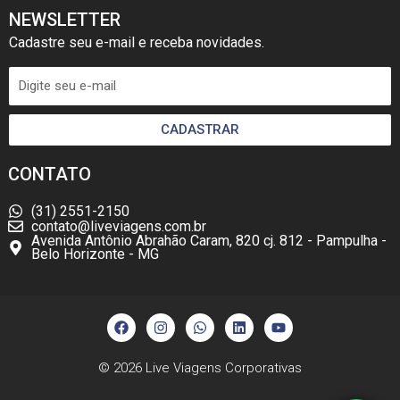
NEWSLETTER
Cadastre seu e-mail e receba novidades.
CADASTRAR
CONTATO
(31) 2551-2150
contato@liveviagens.com.br
Avenida Antônio Abrahão Caram, 820 cj. 812 - Pampulha -
Belo Horizonte - MG
F
I
W
L
Y
a
n
h
i
o
c
s
a
n
u
e
t
t
k
t
b
a
s
e
u
© 2026
Live Viagens Corporativas
o
g
a
d
b
o
r
p
i
e