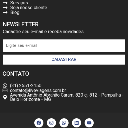
Serviços
Seja nosso cliente
Blog
NEWSLETTER
Cadastre seu e-mail e receba novidades.
CADASTRAR
CONTATO
(31) 2551-2150
contato@liveviagens.com.br
Avenida Antônio Abrahão Caram, 820 cj. 812 - Pampulha -
Belo Horizonte - MG
F
I
W
L
Y
a
n
h
i
o
c
s
a
n
u