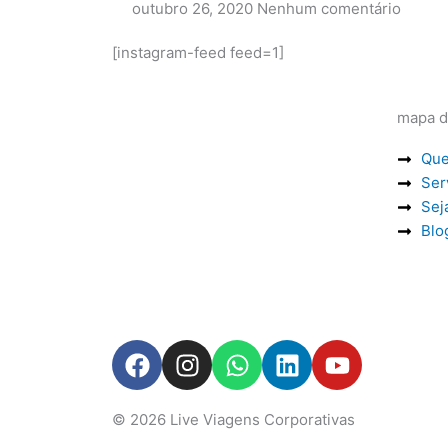
outubro 26, 2020
Nenhum comentário
[instagram-feed feed=1]
mapa d
Qu
Ser
Sej
Blo
F
I
W
L
Y
a
n
h
i
o
c
s
a
n
u
© 2026
Live Viagens Corporativas
e
t
t
k
t