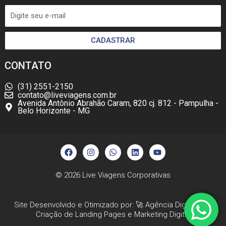
CADASTRAR
CONTATO
(31) 2551-2150
contato@liveviagens.com.br
Avenida Antônio Abrahão Caram, 820 cj. 812 - Pampulha -
Belo Horizonte - MG
F
I
W
L
Y
a
n
h
i
o
c
s
a
n
u
e
t
t
k
t
b
a
s
e
u
© 2026
Live Viagens Corporativas
o
g
a
d
b
o
r
p
i
e
k
a
p
n
Site Desenvolvido e Otimizado por: 🚀
Agência Digital HGX
m
Criação de Landing Pages
e
Marketing Digital