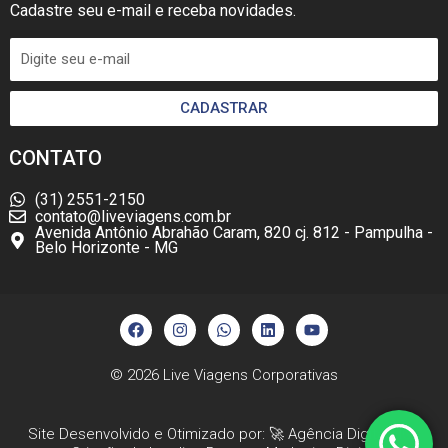
Cadastre seu e-mail e receba novidades.
CADASTRAR
CONTATO
(31) 2551-2150
contato@liveviagens.com.br
Avenida Antônio Abrahão Caram, 820 cj. 812 - Pampulha -
Belo Horizonte - MG
F
I
W
L
Y
a
n
h
i
o
c
s
a
n
u
e
t
t
k
t
b
a
s
e
u
© 2026
Live Viagens Corporativas
o
g
a
d
b
o
r
p
i
e
k
a
p
n
Site Desenvolvido e Otimizado por: 🚀
Agência Digital HGX
m