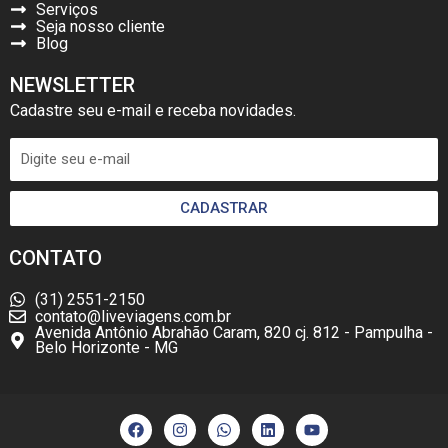
Serviços
Seja nosso cliente
Blog
NEWSLETTER
Cadastre seu e-mail e receba novidades.
CADASTRAR
CONTATO
(31) 2551-2150
contato@liveviagens.com.br
Avenida Antônio Abrahão Caram, 820 cj. 812 - Pampulha -
Belo Horizonte - MG
F
I
W
L
Y
a
n
h
i
o
c
s
a
n
u