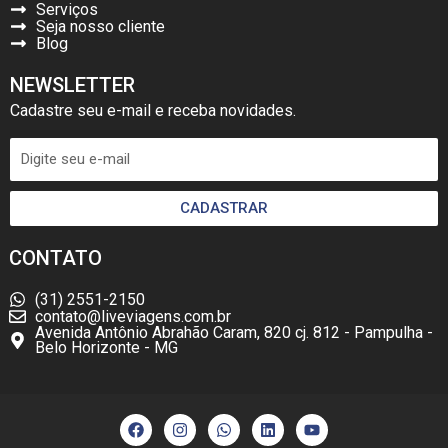
Serviços
Seja nosso cliente
Blog
NEWSLETTER
Cadastre seu e-mail e receba novidades.
CADASTRAR
CONTATO
(31) 2551-2150
contato@liveviagens.com.br
Avenida Antônio Abrahão Caram, 820 cj. 812 - Pampulha -
Belo Horizonte - MG
F
I
W
L
Y
a
n
h
i
o
c
s
a
n
u