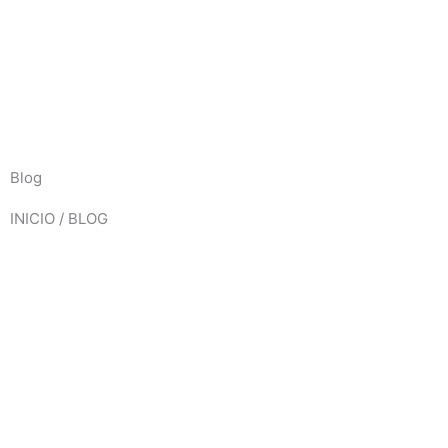
Ir
para
o
conteúdo
Blog
INICIO / BLOG