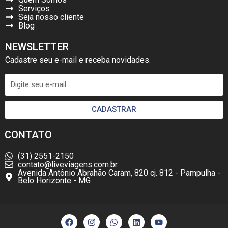
Serviços
Seja nosso cliente
Blog
NEWSLETTER
Cadastre seu e-mail e receba novidades.
CADASTRAR
CONTATO
(31) 2551-2150
contato@liveviagens.com.br
Avenida Antônio Abrahão Caram, 820 cj. 812 - Pampulha -
Belo Horizonte - MG
F
I
W
L
Y
a
n
h
i
o