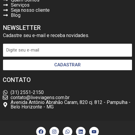
Serviços
Seja nosso cliente
Blog
NEWSLETTER
Cadastre seu e-mail e receba novidades.
CADASTRAR
CONTATO
(31) 2551-2150
contato@liveviagens.com.br
Avenida Antônio Abrahão Caram, 820 cj. 812 - Pampulha -
Belo Horizonte - MG
F
I
W
L
Y
a
n
h
i
o