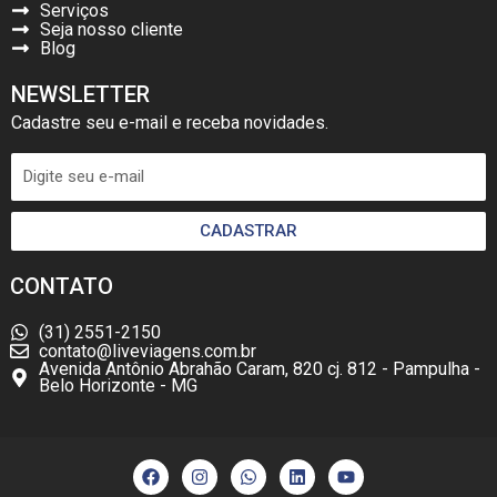
Serviços
Seja nosso cliente
Blog
NEWSLETTER
Cadastre seu e-mail e receba novidades.
CADASTRAR
CONTATO
(31) 2551-2150
contato@liveviagens.com.br
Avenida Antônio Abrahão Caram, 820 cj. 812 - Pampulha -
Belo Horizonte - MG
F
I
W
L
Y
a
n
h
i
o
c
s
a
n
u