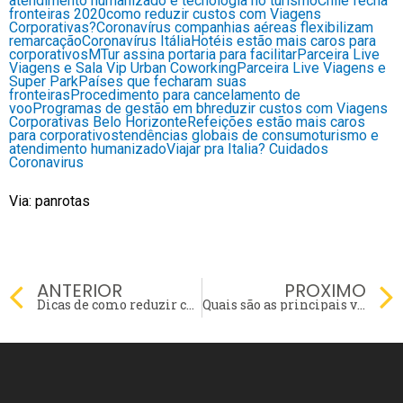
atendimento humanizado e tecnologia no turismo
Chile fecha
fronteiras 2020
como reduzir custos com Viagens
Corporativas?
Coronavírus companhias aéreas flexibilizam
remarcação
Coronavírus Itália
Hotéis estão mais caros para
corporativos
MTur assina portaria para facilitar
Parceira Live
Viagens e Sala Vip Urban Coworking
Parceira Live Viagens e
Super Park
Países que fecharam suas
fronteiras
Procedimento para cancelamento de
voo
Programas de gestão em bh
reduzir custos com Viagens
Corporativas Belo Horizonte
Refeições estão mais caros
para corporativos
tendências globais de consumo
turismo e
atendimento humanizado
Viajar pra Italia? Cuidados
Coronavirus
Via: panrotas
Prev
ANTERIOR
PROXIMO
Dicas de como reduzir custos com Viagens Corporativas
Quais são as principais vantagens de planejar viagens corporativas com antecedência?