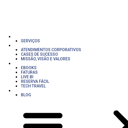
Ir
para
o
conteúdo
LIVE VIAGENS CORPORATIVAS BH
SERVIÇOS
QUEM SOMOS
ATENDIMENTOS CORPORATIVOS
CASES DE SUCESSO
MISSÃO, VISÃO E VALORES
ÁREA DO CLIENTE
EBOOKS
FATURAS
LIVE BI
RESERVA FÁCIL
TECH TRAVEL
LAZER
BLOG