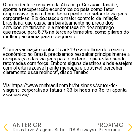
O presidente-executivo da Abracorp, Gervásio Tanabe,
aponta a recuperação econômica do país como fator
responsável para o bom desempenho do setor de viagens
corporativas. Ele destacou o maior controle da inflação
brasileira, que causa um barateamento no preço dos
serviços de turismo, e a menor taxa de desemprego,
que recuou para 8,7% no terceiro trimestre, como pilares do
melhor panorama para o segmento.
“Com a vacinação contra Covid-19 e a melhora do cenário
econômico no Brasil, precisamos ressaltar principalmente a
recuperação das viagens para o exterior, que estão sendo
retomadas com força. Embora alguns destinos ainda estejam
com oferta razoavelmente menor, já é possível perceber
claramente essa melhora”, disse Tanabe.
Via: https://www.cnnbrasil.com.br/business/setor-de-
viagens-corporativas-fatura-r-33-bilhoes-no-3o-tri-aponta-
associacao/
Prev
ANTERIOR
PROXIMO
Dicas Live Viagens: Belo Horizonte terá voos para Caldas Novas na alta Temporada!
ITA Airways é Premiada como melhor aérea de Viagens Corporativas para curta e média distâncias!