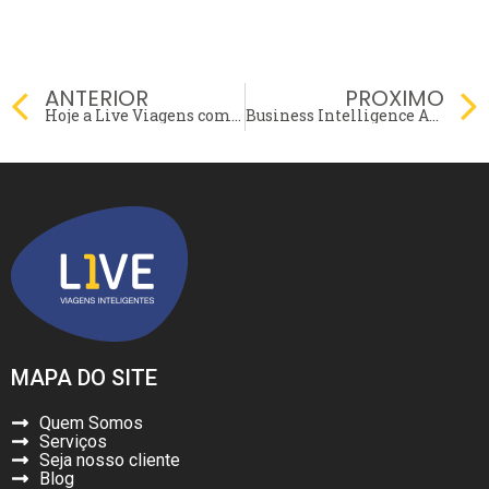
Prev
ANTERIOR
PROXIMO
Hoje a Live Viagens completa 11 anos… e confesso que passa um filme na cabeça.
Business Intelligence Aplicado à Gestão de Viagens Corporativas
MAPA DO SITE
Quem Somos
Serviços
Seja nosso cliente
Blog