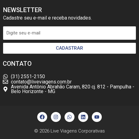
NEWSLETTER
Cadastre seu e-mail e receba novidades.
CADASTRAR
CONTATO
(31) 2551-2150
contato@liveviagens.com.br
Avenida Antônio Abrahão Caram, 820 cj. 812 - Pampulha -
Belo Horizonte - MG
F
I
W
L
Y
a
n
h
i
o
c
s
a
n
u
e
t
t
k
t
b
a
s
e
u
© 2026
Live Viagens Corporativas
o
g
a
d
b