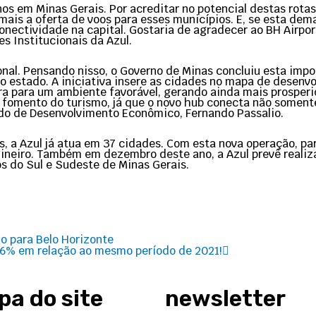
s em Minas Gerais. Por acreditar no potencial destas rotas
mais a oferta de voos para esses municípios. E, se esta dem
nectividade na capital. Gostaria de agradecer ao BH Airpor
s Institucionais da Azul.
al. Pensando nisso, o Governo de Minas concluiu esta impo
o estado. A iniciativa insere as cidades no mapa de desenvo
bora para um ambiente favorável, gerando ainda mais prosper
 fomento do turismo, já que o novo hub conecta não somente
ado de Desenvolvimento Econômico, Fernando Passalio.
s, a Azul já atua em 37 cidades. Com esta nova operação, p
neiro. Também em dezembro deste ano, a Azul prevê realiza
s do Sul e Sudeste de Minas Gerais.
Next
o para Belo Horizonte
,6% em relação ao mesmo período de 2021!
a do site
newsletter