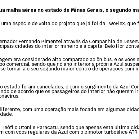
 sua malha aérea no estado de Minas Gerais, o segundo 
uma espécie de volta do projeto que já foi da TwoFlex, que 
vernador Fernando Pimentel através da Companhia de Desen
ipais cidades do interior mineiro e a capital Belo Horizonte
viagem era considerado alto comparado ao ônibus, e os voos 
o comercial, sendo que no ano interior a própria Azul susp
se tornaria o seu segundo maior centro de operações com ma
o estado foram cancelados, e com o surgimento da Azul Con
ndo de acordo que os passageiros do interior não querem ir 
onavírus.
diferente, com uma operação mais focada em algumas cidad
idade.
 Teófilo Otoni,e Paracatu, sendo que apenas esta última cid
am com voos regulares da Azul com o bimotor turboélice ATR