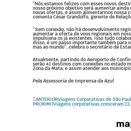
“Nós estamos felizes com esses novos destino
nosso próximo objetivo será aumentar ainda 
novas ofertas, e assim alimentarmos nossa co
comenta César Grandolfo, gerente de Relaçõe
“Sem conexão, não há desenvolvimento region
aumentar a oferta de voos regionais em noss
impulsiona os já existentes. Isso tudo cola
disso, é um passo importante também para o
mas ao mundo”, celebra o secretário de Est
Atualmente, partindo do Aeroporto de Confin
serão 41 destinos com conexões no estado mi
Zona da Mata, e assim atender aos município
Pela Assessoria de Imprensa da Azul
Prev
ANTERIOR
Viagens Corporativas de São Paul
PROXIMO
Viagens corporativas cresceram 12
map