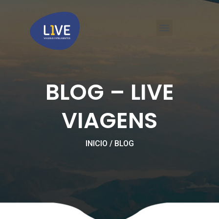
Ir
Menu
para
o
conteúdo
LIVE VIAGENS CORPORATIVAS BH
BLOG – LIVE
VIAGENS
INICIO / BLOG