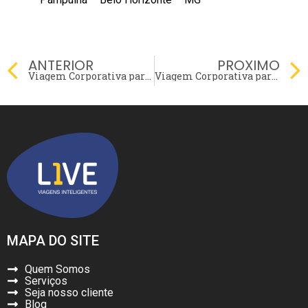
Prev
ANTERIOR
PROXIMO
Viagem Corporativa para Médicos – Economize com viagens!
Viagem Corporativa para Advogados – Saiba Como Funciona?
MAPA DO SITE
Quem Somos
Serviços
Seja nosso cliente
Blog