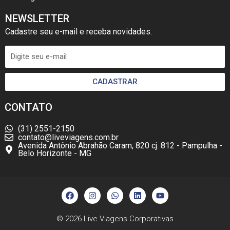
NEWSLETTER
Cadastre seu e-mail e receba novidades.
CADASTRAR
CONTATO
(31) 2551-2150
contato@liveviagens.com.br
Avenida Antônio Abrahão Caram, 820 cj. 812 - Pampulha -
Belo Horizonte - MG
F
I
W
L
Y
a
n
h
i
o
c
s
a
n
u
e
t
t
k
t
b
a
s
e
u
© 2026
Live Viagens Corporativas
o
g
a
d
b