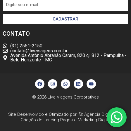
CADASTRAR
CONTATO
(31) 2551-2150
contato@liveviagens.com.br
Avenida Antônio Abrahão Caram, 820 cj. 812 - Pampulha -
Belo Horizonte - MG
F
I
W
L
Y
a
n
h
i
o
c
s
a
n
u
e
t
t
k
t
b
a
s
e
u
© 2026
Live Viagens Corporativas
o
g
a
d
b
o
r
p
i
e
k
a
p
n
Site Desenvolvido e Otimizado por: 🚀
Agência Digital HGX
m
Criação de Landing Pages
e
Marketing Digital