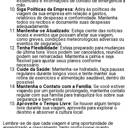
essenciais e informações de contato de emergência à
mão.
Siga Políticas da Empresa:
Adira às políticas de
viagem da sua empresa em relação a gastos,
relatórios de despesas e conformidade. Mantenha
todos os recibos e documente suas despesas
adequadamente.
Mantenha-se Atualizado:
Esteja ciente das notícias
locais e eventos que possam afetar sua viagem,
como greves, condições meteorológicas adversas ou
eventos de segurança.
Tenha Flexibilidade:
Esteja preparado para mudanças
de última hora. Voos podem ser cancelados, reuniões
podem ser remarcadas. Mantenha a calma e seja
flexível para ajustar seus planos conforme
necessário.
Cuide da Saúde:
Mantenha-se hidratado, faça pausas
regulares durante longos voos e tente manter sua
rotina de exercícios e alimentação saudável, dentro do
possível.
Mantenha o Contato com a Família:
Se você estiver
viajando por um período prolongado, mantenha contato
regular com sua família para tranquilizá-los sobre sua
segurança e bem-estar.
Aproveite o Tempo Livre:
Se houver algum tempo
livre durante sua viagem, aproveite para explorar o
destino e absorver a cultura local.
Lembre-se de que cada viagem é uma oportunidade de
aprendizado e crescimento, tanto profissional quanto