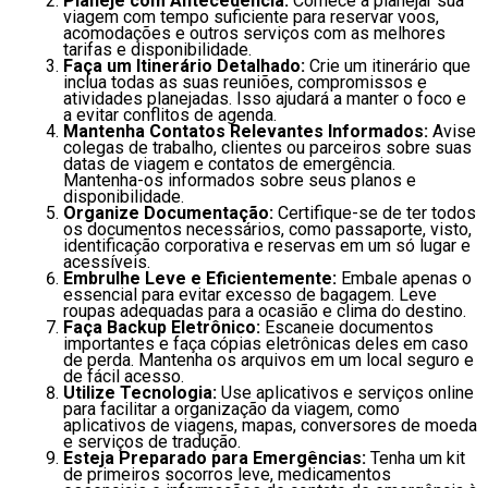
Planeje com Antecedência:
Comece a planejar sua
viagem com tempo suficiente para reservar voos,
acomodações e outros serviços com as melhores
tarifas e disponibilidade.
Faça um Itinerário Detalhado:
Crie um itinerário que
inclua todas as suas reuniões, compromissos e
atividades planejadas. Isso ajudará a manter o foco e
a evitar conflitos de agenda.
Mantenha Contatos Relevantes Informados:
Avise
colegas de trabalho, clientes ou parceiros sobre suas
datas de viagem e contatos de emergência.
Mantenha-os informados sobre seus planos e
disponibilidade.
Organize Documentação:
Certifique-se de ter todos
os documentos necessários, como passaporte, visto,
identificação corporativa e reservas em um só lugar e
acessíveis.
Embrulhe Leve e Eficientemente:
Embale apenas o
essencial para evitar excesso de bagagem. Leve
roupas adequadas para a ocasião e clima do destino.
Faça Backup Eletrônico:
Escaneie documentos
importantes e faça cópias eletrônicas deles em caso
de perda. Mantenha os arquivos em um local seguro e
de fácil acesso.
Utilize Tecnologia:
Use aplicativos e serviços online
para facilitar a organização da viagem, como
aplicativos de viagens, mapas, conversores de moeda
e serviços de tradução.
Esteja Preparado para Emergências:
Tenha um kit
de primeiros socorros leve, medicamentos