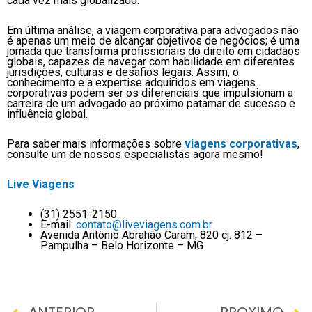
cada vez mais globalizado.
Em última análise, a viagem corporativa para advogados não
é apenas um meio de alcançar objetivos de negócios; é uma
jornada que transforma profissionais do direito em cidadãos
globais, capazes de navegar com habilidade em diferentes
jurisdições, culturas e desafios legais. Assim, o
conhecimento e a expertise adquiridos em viagens
corporativas podem ser os diferenciais que impulsionam a
carreira de um advogado ao próximo patamar de sucesso e
influência global.
Para saber mais informações sobre
viagens corporativas
,
consulte um de nossos especialistas agora mesmo!
Live Viagens
(31) 2551-2150
E-mail:
contato@liveviagens.com.br
Avenida Antônio Abrahão Caram, 820 cj. 812 –
Pampulha – Belo Horizonte – MG
Prev