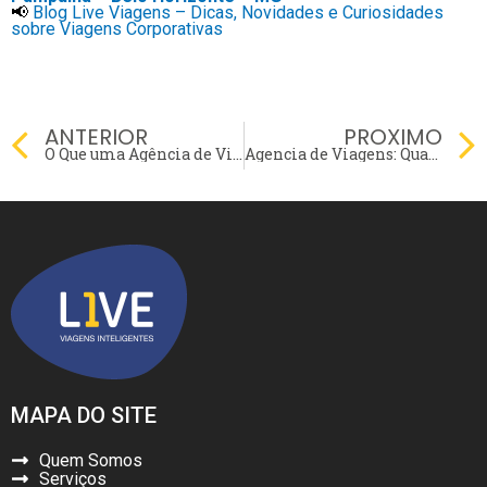
📢
Blog Live Viagens – Dicas, Novidades e Curiosidades
sobre Viagens Corporativas
Prev
ANTERIOR
PROXIMO
O Que uma Agência de Viagens Pode Fazer pela Eficiência de Sua Empresa?
Agencia de Viagens: Qual o papel da tecnologia nas viagens corporativas?
MAPA DO SITE
Quem Somos
Serviços