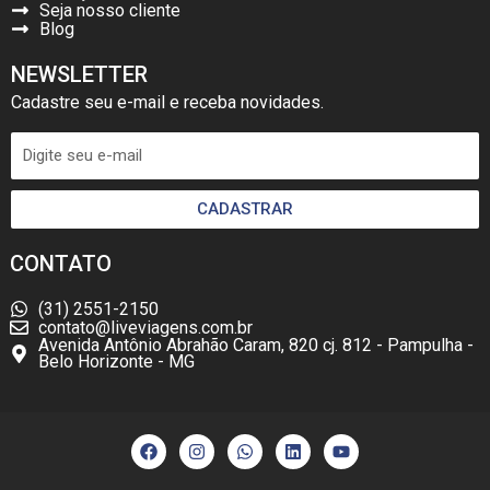
Seja nosso cliente
Blog
NEWSLETTER
Cadastre seu e-mail e receba novidades.
CADASTRAR
CONTATO
(31) 2551-2150
contato@liveviagens.com.br
Avenida Antônio Abrahão Caram, 820 cj. 812 - Pampulha -
Belo Horizonte - MG
F
I
W
L
Y
a
n
h
i
o
c
s
a
n
u
e
t
t
k
t