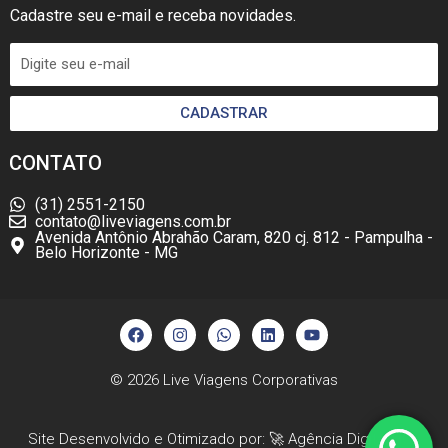
Cadastre seu e-mail e receba novidades.
CADASTRAR
CONTATO
(31) 2551-2150
contato@liveviagens.com.br
Avenida Antônio Abrahão Caram, 820 cj. 812 - Pampulha -
Belo Horizonte - MG
F
I
W
L
Y
a
n
h
i
o
c
s
a
n
u
e
t
t
k
t
b
a
s
e
u
© 2026
Live Viagens Corporativas
o
g
a
d
b
o
r
p
i
e
k
a
p
n
Site Desenvolvido e Otimizado por: 🚀
Agência Digital HGX
m