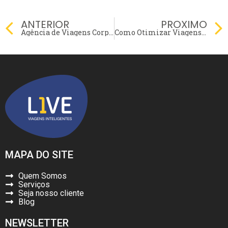
Prev
ANTERIOR
PROXIMO
Agência de Viagens Corporativas: Benefícios de Contratar para Sua Empresa
Como Otimizar Viagens Corporativas e Reduzir Custos: Estratégias Essenciais para Empresas
MAPA DO SITE
Quem Somos
Serviços
Seja nosso cliente
Blog
NEWSLETTER