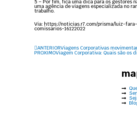
5 – Por fim, fica uma dica para os gestores
uma agência de viagens especializada no ram
trabalho.
Via: https://noticias.r7.com/prisma/luiz-f
comissarios-16122022
Prev
ANTERIOR
Viagens Corporativas movimentam
PROXIMO
Viagem Corporativa: Quais são os d
map
Qu
Ser
Sej
Blo