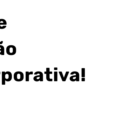
e
ão
porativa!