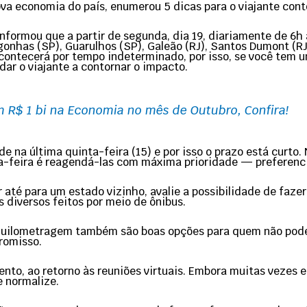
va economia do país, enumerou 5 dicas para o viajante cont
formou que a partir de segunda, dia 19, diariamente de 6h à
nhas (SP), Guarulhos (SP), Galeão (RJ), Santos Dumont (RJ),
e acontecerá por tempo indeterminado, por isso, se você tem
dar o viajante a contornar o impacto.
 R$ 1 bi na Economia no mês de Outubro, Confira!
de na última quinta-feira (15) e por isso o prazo está curto
feira é reagendá-las com máxima prioridade — preferencia
 até para um estado vizinho, avalie a possibilidade de fazer
s diversos feitos por meio de ônibus.
r quilometragem também são boas opções para quem não pode 
romisso.
ento, ao retorno às reuniões virtuais. Embora muitas vezes 
e normalize.