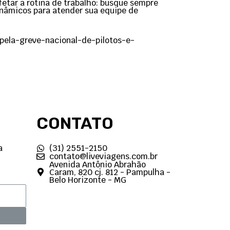
fetar a rotina de trabalho: busque sempre
inâmicos para atender sua equipe de
-pela-greve-nacional-de-pilotos-e-
CONTATO
a
(31) 2551-2150
contato@liveviagens.com.br
Avenida Antônio Abrahão
Caram, 820 cj. 812 - Pampulha -
Belo Horizonte - MG