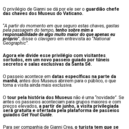
O privilégio de Gianni se dá por ele ser o
guardião chefe
das chaves dos Museus do Vaticano.
“
A partir do momento em que seguro estas chaves, gastas
pela passagem do tempo,
tenho sobre mim a
responsabilidade de algo muito maior do que apenas eu
próprio
”, disse o
clavigero
em entrevista ao “
National
Geographic”
.
Agora ele divide esse privilégio com visitantes
sortudos, em um novo passeio guiado por túneis
secretos e salas exclusivas da Santa Sé.
O passeio acontece em
datas específicas
na parte da
manhã
, antes dos Museus abrirem para o público, o que
torna a visita ainda mais exclusiva.
O
tour pela história dos Museus
não é uma “novidade”. Se
antes os passeios aconteciam para grupos maiores e com
preços elevados,
a partir de junho, a visita privilegiada
será gratuita e ofertada pela plataforma de passeios
guiados
Get Yout Guide
.
Para ser companhia de Gianni Crea,
o turista tem que se