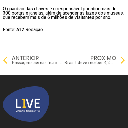
O guardião das chaves é o responsável por abrir mais de
300 portas e janelas, além de acender as luzes dos museus,
que recebem mais de 6 milhões de visitantes por ano.
Fonte: A12 Redação
Prev
ANTERIOR
PROXIMO
Passagens aéreas ficam até 40% mais caras em março…
Brasil deve receber 4,2 milhões de turistas estrangeiros em 2022, diz pesquisa