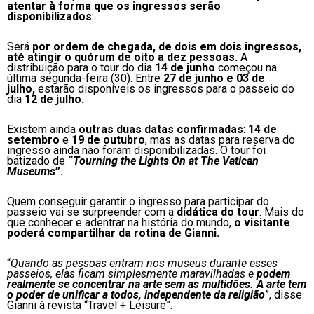
atentar à forma que os ingressos serão
disponibilizados
:
Será
por ordem de chegada, de dois em dois ingressos,
até atingir o quórum de oito a dez pessoas.
A
distribuição para o tour do dia
14 de junho
começou na
última segunda-feira (30). Entre
27 de junho e 03 de
julho,
estarão disponíveis os ingressos para o passeio do
dia
12 de julho.
Existem ainda
outras duas datas confirmadas
:
14 de
setembro
e
19 de outubro
, mas as datas para reserva do
ingresso ainda não foram disponibilizadas. O tour foi
batizado de
“
Tourning the Lights On at The Vatican
Museums
”.
Quem conseguir garantir o ingresso para participar do
passeio vai se surpreender com a
didática do tour
. Mais do
que conhecer e adentrar na história do mundo,
o visitante
poderá compartilhar da rotina de Gianni.
“
Quando as pessoas entram nos museus durante esses
passeios, elas ficam simplesmente maravilhadas e
podem
realmente se concentrar na arte sem as multidões.
A arte tem
o poder de unificar a todos, independente da religião
”, disse
Gianni à revista “Travel + Leisure”.