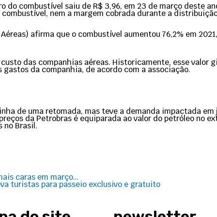
o do combustível saiu de R$ 3,96, em 23 de março deste ano, 
o combustível, nem a margem cobrada durante a distribuição
 Aéreas) afirma que o combustível aumentou 76,2% em 2021, 
 custo das companhias aéreas. Historicamente, esse valor g
s gastos da companhia, de acordo com a associação.
vinha de uma retomada, mas teve a demanda impactada em jan
 preços da Petrobras é equiparada ao valor do petróleo no ex
no Brasil.
Next
mais caras em março…
a turistas para passeio exclusivo e gratuito
a do site
newsletter