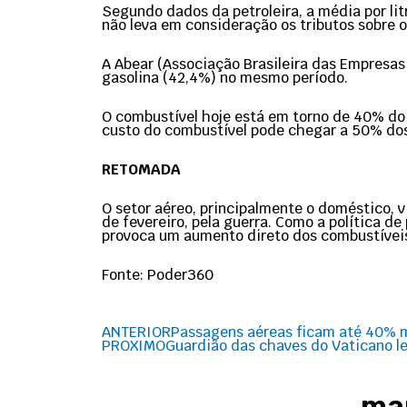
Segundo dados da petroleira, a média por litr
não leva em consideração os tributos sobre 
A Abear (Associação Brasileira das Empresas
gasolina (42,4%) no mesmo período.
O combustível hoje está em torno de 40% do
custo do combustível pode chegar a 50% do
RETOMADA
O setor aéreo, principalmente o doméstico, 
de fevereiro, pela guerra. Como a política de
provoca um aumento direto dos combustíveis 
Fonte: Poder360
Prev
ANTERIOR
Passagens aéreas ficam até 40% 
PROXIMO
Guardião das chaves do Vaticano lev
map