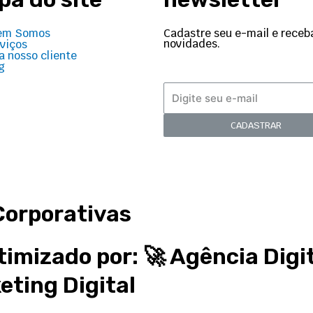
Cadastre seu e-mail e receb
em Somos
novidades.
viços
a nosso cliente
g
CADASTRAR
Corporativas
timizado por: 🚀
Agência Digi
eting Digital
Site criado por: 🚀
Criação de sites BH