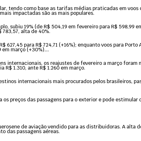
lar, tendo como base as tarifas médias praticadas em voos 
 mais impactadas são as mais populares.
mplo, subiu 19% (de R$ 504,19 em fevereiro para R$ 598,99 e
$ 783,57, alta de 40%.
 R$ 627,45 para R$ 724,71 (+16%); enquanto voos para Port
49 em março (+30%)….
internacionais, os reajustes de fevereiro a março foram m
ia R$ 1.310, ante R$ 1.260 em março.
destinos internacionais mais procurados pelos brasileiros, 
a os preços das passagens para o exterior e pode estimular 
erosene de aviação vendido para as distribuidoras. A alta do
to das passagens aéreas.