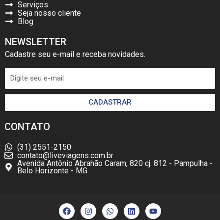
Serviços
Seja nosso cliente
Blog
NEWSLETTER
Cadastre seu e-mail e receba novidades.
CADASTRAR
CONTATO
(31) 2551-2150
contato@liveviagens.com.br
Avenida Antônio Abrahão Caram, 820 cj. 812 - Pampulha -
Belo Horizonte - MG
F
I
W
L
Y
a
n
h
i
o
c
s
a
n
u