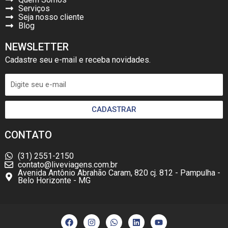
Serviços
Seja nosso cliente
Blog
NEWSLETTER
Cadastre seu e-mail e receba novidades.
CADASTRAR
CONTATO
(31) 2551-2150
contato@liveviagens.com.br
Avenida Antônio Abrahão Caram, 820 cj. 812 - Pampulha -
Belo Horizonte - MG
F
I
W
L
Y
a
n
h
i
o