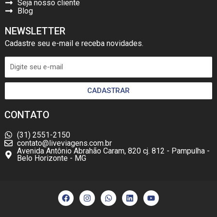
Seja nosso cliente
Blog
NEWSLETTER
Cadastre seu e-mail e receba novidades.
CADASTRAR
CONTATO
(31) 2551-2150
contato@liveviagens.com.br
Avenida Antônio Abrahão Caram, 820 cj. 812 - Pampulha -
Belo Horizonte - MG
F
I
W
L
Y
a
n
h
i
o
c
s
a
n
u
e
t
t
k
t