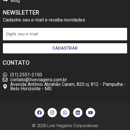
Blog
NEWSLETTER
Cadastre seu e-mail e receba novidades.
CADASTRAR
CONTATO
(31) 2551-2150
contato@liveviagens.com.br
Avenida Antônio Abrahão Caram, 820 cj. 812 - Pampulha -
Belo Horizonte - MG
F
I
W
L
Y
a
n
h
i
o
c
s
a
n
u
e
t
t
k
t
b
a
s
e
u
© 2026
Live Viagens Corporativas