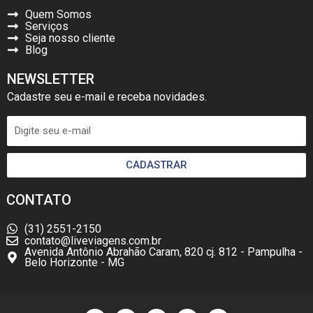
Quem Somos
Serviços
Seja nosso cliente
Blog
NEWSLETTER
Cadastre seu e-mail e receba novidades.
CADASTRAR
CONTATO
(31) 2551-2150
contato@liveviagens.com.br
Avenida Antônio Abrahão Caram, 820 cj. 812 - Pampulha -
Belo Horizonte - MG
F
I
W
L
Y