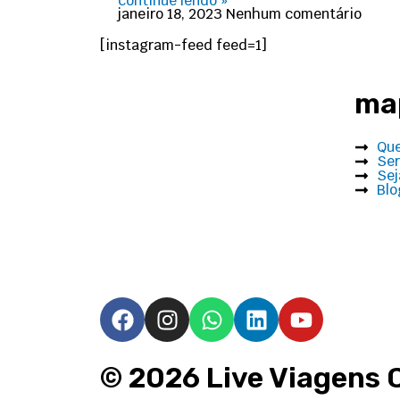
continue lendo »
janeiro 18, 2023
Nenhum comentário
[instagram-feed feed=1]
map
Qu
Ser
Sej
Blo
F
I
W
L
Y
a
n
h
i
o
c
s
a
n
u
e
t
t
k
t
© 2026
Live Viagens 
b
a
s
e
u