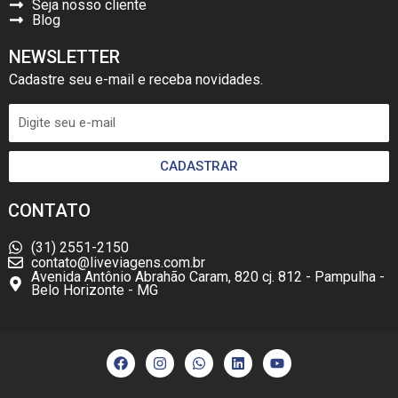
Seja nosso cliente
Blog
NEWSLETTER
Cadastre seu e-mail e receba novidades.
CADASTRAR
CONTATO
(31) 2551-2150
contato@liveviagens.com.br
Avenida Antônio Abrahão Caram, 820 cj. 812 - Pampulha -
Belo Horizonte - MG
F
I
W
L
Y
a
n
h
i
o
c
s
a
n
u
e
t
t
k
t