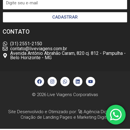
CADASTRAR
CONTATO
(31) 2551-2150
contato@liveviagens.com.br
Avenida Antônio Abrahão Caram, 820 cj. 812 - Pampulha -
Belo Horizonte - MG
F
I
W
L
Y
a
n
h
i
o
c
s
a
n
u
e
t
t
k
t
b
a
s
e
u
© 2026
Live Viagens Corporativas
o
g
a
d
b
o
r
p
i
e
k
a
p
n
Site Desenvolvido e Otimizado por: 🚀
Agência Digital HGX
m
Criação de Landing Pages
e
Marketing Digital