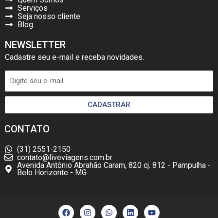
Serviços
Seja nosso cliente
Blog
NEWSLETTER
Cadastre seu e-mail e receba novidades.
CADASTRAR
CONTATO
(31) 2551-2150
contato@liveviagens.com.br
Avenida Antônio Abrahão Caram, 820 cj. 812 - Pampulha -
Belo Horizonte - MG
F
I
W
L
Y
a
n
h
i
o