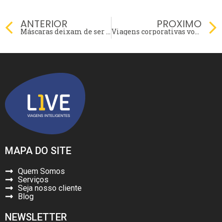
Prev
ANTERIOR
PROXIMO
Máscaras deixam de ser obrigatórias para passageiros em aeronaves e nos aeroportos no Brasil, decide Anvisa
Viagens corporativas voltam a crescer após a pandemia
MAPA DO SITE
Quem Somos
Serviços
Seja nosso cliente
Blog
NEWSLETTER