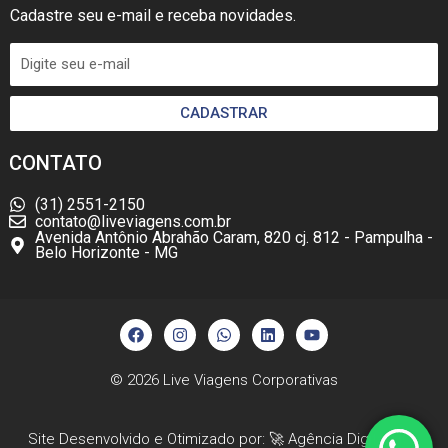
Cadastre seu e-mail e receba novidades.
CADASTRAR
CONTATO
(31) 2551-2150
contato@liveviagens.com.br
Avenida Antônio Abrahão Caram, 820 cj. 812 - Pampulha -
Belo Horizonte - MG
F
I
W
L
Y
a
n
h
i
o
c
s
a
n
u
e
t
t
k
t
b
a
s
e
u
© 2026
Live Viagens Corporativas
o
g
a
d
b
o
r
p
i
e
k
a
p
n
Site Desenvolvido e Otimizado por: 🚀
Agência Digital HGX
m