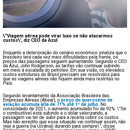
\”Viagem aérea pode virar luxo se não atacarmos
custos\’, diz CEO da Azul
Enquanto a deterioração do cenário econômico sinaliza que o
brasileiro terá cada vez mais dificuldades pela frente, os
preços das passagens seguem aumentando. Segundo o CEO
da Azul, John Rodgerson, as tarifas vão continuar subindo
em meio à escalada do petróleo. Em sua visão, os elevados
custos estruturais do Brasil precisam ser resolvidos para
que as viagens aéreas não fiquem ainda mais restritas no
País.
Segundo levantamento da Associação Brasileira das
Empresas Aéreas (Abear), o
preço do querosene de
aviação acumula alta de 71% até 1º de julho.
No
consolidado de 2021, o aumento acumulado foi de 92%. \”Se
o combustível está subindo e o dólar valorizando, a
passagem vai ter de subir para a receita cobrir os custos.
Mas não acredito que essa situação vai continuar assim, não
vejo a guerra (na Ucrânia) durando para sempre\”, disse