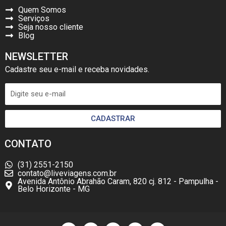
Quem Somos
Serviços
Seja nosso cliente
Blog
NEWSLETTER
Cadastre seu e-mail e receba novidades.
CADASTRAR
CONTATO
(31) 2551-2150
contato@liveviagens.com.br
Avenida Antônio Abrahão Caram, 820 cj. 812 - Pampulha -
Belo Horizonte - MG
F
I
W
L
Y