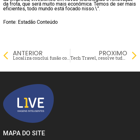
da frota, que será muito mais econômica. Temos de ser mais
eficientes, todo mundo está focado nisso.\”.
Fonte: Estadão Conteúdo
Prev
ANTERIOR
PROXIMO
Localiza conclui fusão com Unidas e se torna maior locadora de carros da América Latina
Tech Travel, resolve tudo para sua empresa?
MAPA DO SITE