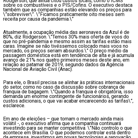
Rodgerson, que ainda citou custos locais, como o ICMS
sobre os combustíveis e o PIS/Cofins. O executivo destaca
também que as companhias estão elevando os preços para
\”sobreviver\”. \”Ficamos praticamente oito meses sem
receita por causa da pandemia.\”
Atualmente, a ocupação média das aeronaves da Azul é de
80%, diz Rodgerson. \”Temos 30% mais oferta de voos do
que no pré-pandemia e mesmo assim as tarifas estão mais
caras. Imagine se não tivéssemos colocado mais voos no
mercado, os preços seriam absurdos.\” O preço médio da
passagem doméstica está em tendência de alta e já acumula
avanço de 21% nos quatro primeiros meses deste ano, em
relação ao patamar de 2019, segundo dados da Agência
Nacional de Aviação Civil (Anac).
Para ele, o Brasil precisa se alinhar às práticas internacionais
do setor, como no caso da discussão sobre cobrança de
franquia de bagagem. \”Quando a franquia é obrigatória, isso
demanda um enorme contingente de funcionários, gerando
custos adicionais, o que vai acabar encarecendo as tarifas\”,
esclarece.
Em ano de eleições – que tornam o mercado ainda mais
volátil -, o executivo afirma que a companhia continuará
investindo para se manter competitiva. \”Não controlo o que
acontece em Brasília. O que podemos controlar está dentro
da empresa, investimos em novas tecnologias e renovação