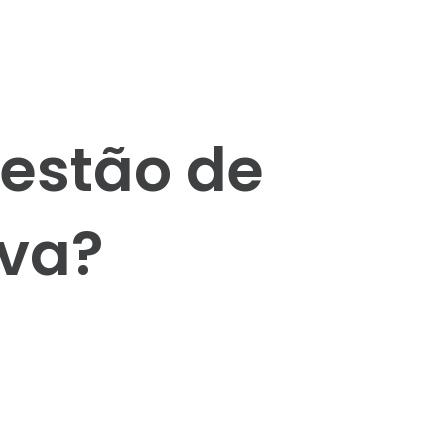
estão de
iva?