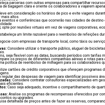
leça parcerias com outras empresas para compartilhar recurso
ca de bagagem clara e oriente os colaboradores a viajarem ape
 leve em consideração os horários de pico e evite viagens dura
mais altos.
a eventos e conferências que ocorrerão nas cidades de destino 
ilidade.
, opte por reuniões virtuais em vez de viagens corporativas,
stabeleça um limite razoável para o reembolso de refeições dur
egocie com empresas de transporte local, como táxis ou serviços
vas:
Considere utilizar o transporte público, aluguel de bicicle
is.
ens, seja flexível com as datas, buscando períodos com tarifas m
mpare os preços de diferentes companhias aéreas e rotas para
a política de reembolso de milhagem para os colaboradores que
ilize cartões de crédito corporativos que ofereçam programas
agens.
 regular das despesas de viagem para identificar possíveis áre
izadas:
Considere contratar consultorias especializadas em ges
ais eficientes.
tos:
Caso seja adequado, incentive o compartilhamento de quart
sas:
Analise os programas de recompensas oferecidos por comp
scontos ou upgrades.
isa detalhada de preços antes de fazer as reservas, comparan