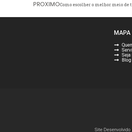
PROXIMO
Como escolher o melhor meio de t
MAPA 
Que
Serv
Seja
Blog
Site Desenvolvido 