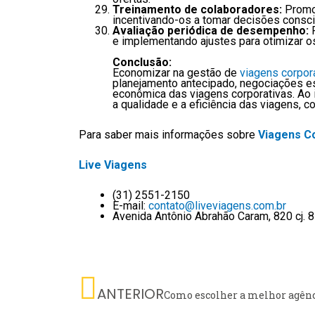
Treinamento de colaboradores:
Promov
incentivando-os a tomar decisões consci
Avaliação periódica de desempenho:
e implementando ajustes para otimizar o
Conclusão:
Economizar na gestão de
viagens corpor
planejamento antecipado, negociações est
econômica das viagens corporativas. Ao
a qualidade e a eficiência das viagens, c
Para saber mais informações sobre
Viagens C
Live Viagens
(31) 2551-2150
E-mail:
contato@liveviagens.com.br
Avenida Antônio Abrahão Caram, 820 cj.
Prev
ANTERIOR
Como escolher a melhor agênc