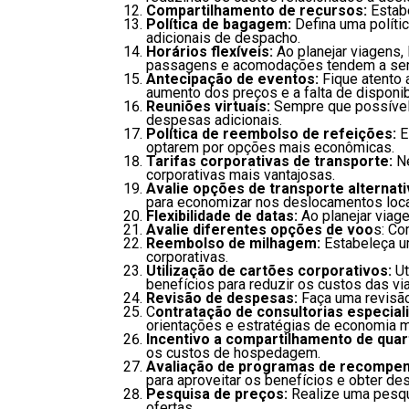
Compartilhamento de recursos:
Estabe
Política de bagagem:
Defina uma políti
adicionais de despacho.
Horários flexíveis:
Ao planejar viagens,
passagens e acomodações tendem a ser 
Antecipação de eventos:
Fique atento 
aumento dos preços e a falta de disponib
Reuniões virtuais:
Sempre que possível
despesas adicionais.
Política de reembolso de refeições:
E
optarem por opções mais econômicas.
Tarifas corporativas de transporte:
N
corporativas mais vantajosas.
Avalie opções de transporte alternati
para economizar nos deslocamentos loca
Flexibilidade de datas:
Ao planejar viag
Avalie diferentes opções de voo
s: Co
Reembolso de milhagem:
Estabeleça um
corporativas.
Utilização de cartões corporativos:
Ut
benefícios para reduzir os custos das vi
Revisão de despesas:
Faça uma revisão
C
ontratação de consultorias especial
orientações e estratégias de economia m
Incentivo a compartilhamento de quar
os custos de hospedagem.
Avaliação de programas de recompen
para aproveitar os benefícios e obter de
Pesquisa de preços:
Realize uma pesqu
ofertas.