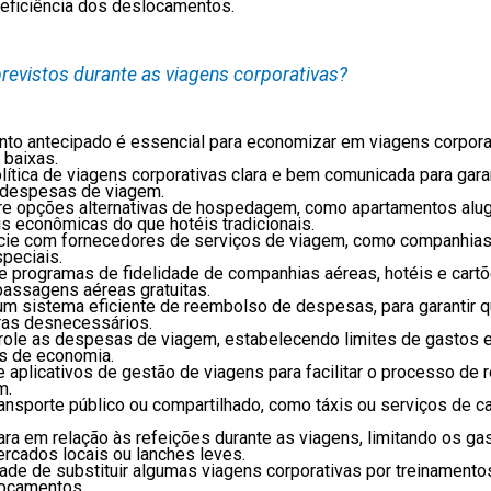
 eficiência dos deslocamentos.
evistos durante as viagens corporativas?
nto antecipado é essencial para economizar em viagens corpo
 baixas.
lítica de viagens corporativas clara e bem comunicada para gar
a despesas de viagem.
re opções alternativas de hospedagem, como apartamentos al
s econômicas do que hotéis tradicionais.
e com fornecedores de serviços de viagem, como companhias aé
speciais.
ze programas de fidelidade de companhias aéreas, hotéis e cartõ
passagens aéreas gratuitas.
m sistema eficiente de reembolso de despesas, para garantir 
tras desnecessários.
role as despesas de viagem, estabelecendo limites de gastos e
as de economia.
 aplicativos de gestão de viagens para facilitar o processo de r
m.
ansporte público ou compartilhado, como táxis ou serviços de c
lara em relação às refeições durante as viagens, limitando os g
cados locais ou lanches leves.
dade de substituir algumas viagens corporativas por treinamentos
locamentos.