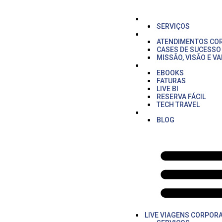
Ir
para
o
LIVE VIAGENS CORP
conteúdo
SERVIÇOS
QUEM SOMOS
ATENDIMENTOS CO
CASES DE SUCESSO
MISSÃO, VISÃO E V
ÁREA DO CLIENTE
EBOOKS
FATURAS
LIVE BI
RESERVA FÁCIL
TECH TRAVEL
LAZER
BLOG
LIVE VIAGENS CORPORA