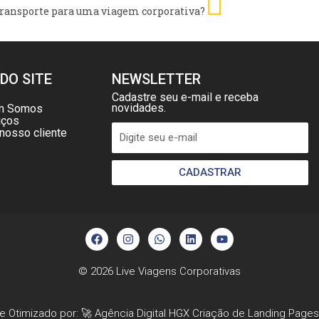
ransporte para uma viagem corporativa?
DO SITE
NEWSLETTER
Cadastre seu e-mail e receba
novidades.
m Somos
iços
 nosso cliente
CADASTRAR
F
I
W
L
Y
a
n
h
i
o
c
s
a
n
u
e
t
t
k
t
b
a
s
e
u
© 2026
Live Viagens Corporativas
o
g
a
d
b
o
r
p
i
e
k
a
p
n
e Otimizado por: 🚀
Agência Digital HGX
Criação de Landing Pages
m