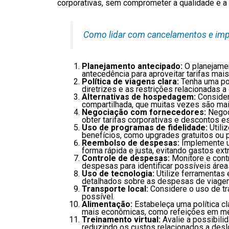
corporativas, sem comprometer a qualidade e a
Como lidar com cancelamentos e impr
Planejamento antecipado:
O planejame
antecedência para aproveitar tarifas mais
Política de viagens clara:
Tenha uma po
diretrizes e as restrições relacionadas 
Alternativas de hospedagem:
Conside
compartilhada, que muitas vezes são mai
Negociação com fornecedores:
Negoci
obter tarifas corporativas e descontos e
Uso de programas de fidelidade:
Utili
benefícios, como upgrades gratuitos ou 
Reembolso de despesas:
Implemente u
forma rápida e justa, evitando gastos ex
Controle de despesas:
Monitore e cont
despesas para identificar possíveis áre
Uso de tecnologia:
Utilize ferramentas e
detalhados sobre as despesas de viage
Transporte local:
Considere o uso de tr
possível.
Alimentação:
Estabeleça uma política c
mais econômicas, como refeições em mer
Treinamento virtual:
Avalie a possibili
reduzindo os custos relacionados a des