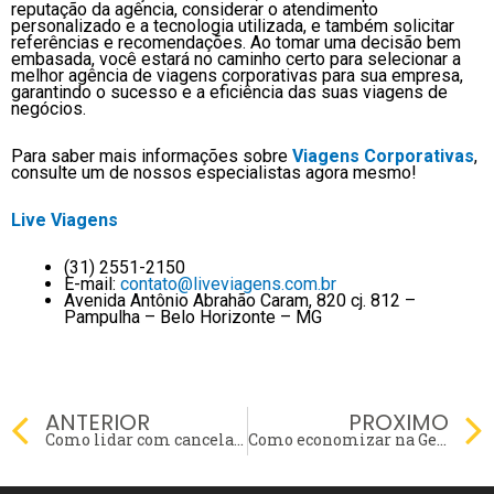
reputação da agência, considerar o atendimento
personalizado e a tecnologia utilizada, e também solicitar
referências e recomendações. Ao tomar uma decisão bem
embasada, você estará no caminho certo para selecionar a
melhor agência de viagens corporativas para sua empresa,
garantindo o sucesso e a eficiência das suas viagens de
negócios.
Para saber mais informações sobre
Viagens Corporativas
,
consulte um de nossos especialistas agora mesmo!
Live Viagens
(31) 2551-2150
E-mail:
contato@liveviagens.com.br
Avenida Antônio Abrahão Caram, 820 cj. 812 –
Pampulha – Belo Horizonte – MG
Prev
ANTERIOR
PROXIMO
Como lidar com cancelamentos e imprevistos durante as viagens corporativas?
Como economizar na Gestão de Viagem Corporativa?