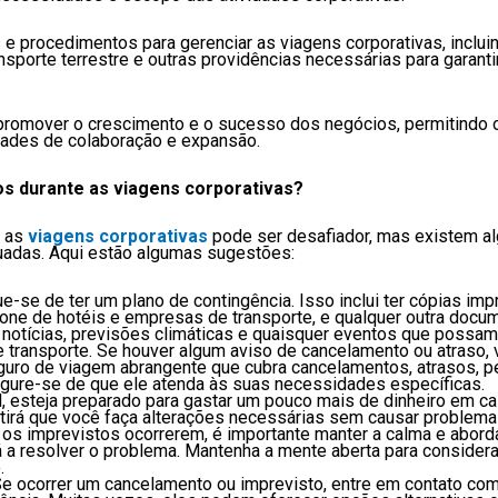
 procedimentos para gerenciar as viagens corporativas, incluind
porte terrestre e outras providências necessárias para garanti
 promover o crescimento e o sucesso dos negócios, permitindo o 
dades de colaboração e expansão.
s durante as viagens corporativas?
e as
viagens corporativas
pode ser desafiador, mas existem al
uadas. Aqui estão algumas sugestões:
ique-se de ter um plano de contingência. Isso inclui ter cópias i
one de hotéis e empresas de transporte, e qualquer outra docum
notícias, previsões climáticas e quaisquer eventos que possam 
e transporte. Se houver algum aviso de cancelamento ou atraso, 
guro de viagem abrangente que cubra cancelamentos, atrasos, p
egure-se de que ele atenda às suas necessidades específicas.
l, esteja preparado para gastar um pouco mais de dinheiro em c
tirá que você faça alterações necessárias sem causar problemas
 os imprevistos ocorrerem, é importante manter a calma e aborda
á a resolver o problema. Mantenha a mente aberta para considera
.
e ocorrer um cancelamento ou imprevisto, entre em contato com 