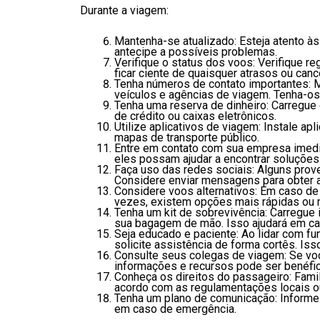
Durante a viagem:
Mantenha-se atualizado: Esteja atento às
antecipe a possíveis problemas.
Verifique o status dos voos: Verifique r
ficar ciente de quaisquer atrasos ou can
Tenha números de contato importantes: 
veículos e agências de viagem. Tenha-o
Tenha uma reserva de dinheiro: Carregue
de crédito ou caixas eletrônicos.
Utilize aplicativos de viagem: Instale ap
mapas de transporte público.
Entre em contato com sua empresa imedi
eles possam ajudar a encontrar soluções 
Faça uso das redes sociais: Alguns pro
Considere enviar mensagens para obter a
Considere voos alternativos: Em caso de
vezes, existem opções mais rápidas ou 
Tenha um kit de sobrevivência: Carregue
sua bagagem de mão. Isso ajudará em ca
Seja educado e paciente: Ao lidar com f
solicite assistência de forma cortês. Is
Consulte seus colegas de viagem: Se você
informações e recursos pode ser benéfic
Conheça os direitos do passageiro: Fam
acordo com as regulamentações locais ou
Tenha um plano de comunicação: Informe 
em caso de emergência.