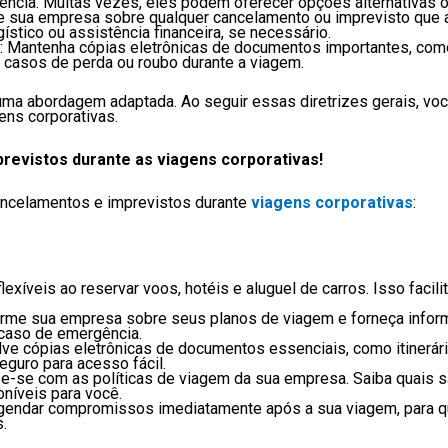
tência. Muitas vezes, eles podem oferecer opções alternativas
sua empresa sobre qualquer cancelamento ou imprevisto que a
gístico ou assistência financeira, se necessário.
Mantenha cópias eletrônicas de documentos importantes, como p
em casos de perda ou roubo durante a viagem.
uma abordagem adaptada. Ao seguir essas diretrizes gerais, voc
ens corporativas.
previstos durante as viagens corporativas!
cancelamentos e imprevistos durante
viagens corporativas
:
 flexíveis ao reservar voos, hotéis e aluguel de carros. Isso fac
rme sua empresa sobre seus planos de viagem e forneça inform
caso de emergência.
ve cópias eletrônicas de documentos essenciais, como itinerário
uro para acesso fácil.
ize-se com as políticas de viagem da sua empresa. Saiba quais 
níveis para você.
agendar compromissos imediatamente após a sua viagem, para qu
.