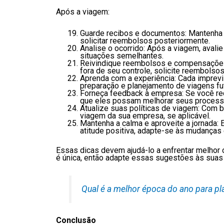
Após a viagem:
Guarde recibos e documentos: Mantenha c
solicitar reembolsos posteriormente.
Analise o ocorrido: Após a viagem, avali
situações semelhantes.
Reivindique reembolsos e compensações:
fora de seu controle, solicite reembolso
Aprenda com a experiência: Cada imprevis
preparação e planejamento de viagens fu
Forneça feedback à empresa: Se você rec
que eles possam melhorar seus processo
Atualize suas políticas de viagem: Com b
viagem da sua empresa, se aplicável.
Mantenha a calma e aproveite a jornada:
atitude positiva, adapte-se às mudanças 
Essas dicas devem ajudá-lo a enfrentar melhor 
é única, então adapte essas sugestões às suas
Qual é a melhor época do ano para pl
Conclusão