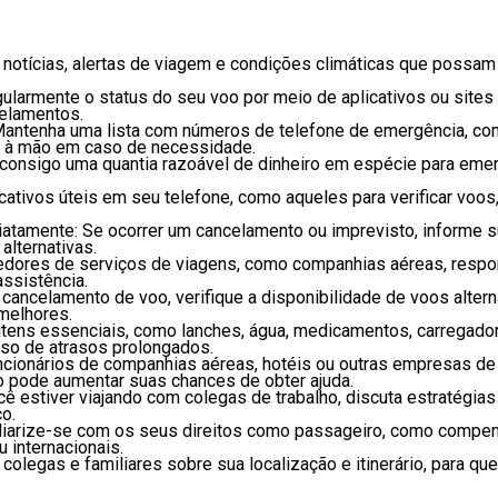
 notícias, alertas de viagem e condições climáticas que possam 
egularmente o status do seu voo por meio de aplicativos ou site
celamentos.
Mantenha uma lista com números de telefone de emergência, co
s à mão em caso de necessidade.
 consigo uma quantia razoável de dinheiro em espécie para em
licativos úteis em seu telefone, como aqueles para verificar voos
atamente: Se ocorrer um cancelamento ou imprevisto, informe s
alternativas.
vedores de serviços de viagens, como companhias aéreas, resp
ssistência.
 cancelamento de voo, verifique a disponibilidade de voos alte
melhores.
 itens essenciais, como lanches, água, medicamentos, carregado
so de atrasos prolongados.
uncionários de companhias aéreas, hotéis ou outras empresas de
so pode aumentar suas chances de obter ajuda.
 estiver viajando com colegas de trabalho, discuta estratégias 
o.
iliarize-se com os seus direitos como passageiro, como compe
 internacionais.
colegas e familiares sobre sua localização e itinerário, para q