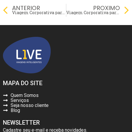
Prev
ANTERIOR
PROXIMO
Viagem Corporativa para Advogados – Saiba Como Funciona?
Viagem Corporativa para Executivos: Como Funciona?
MAPA DO SITE
Quem Somos
Serviços
Seja nosso cliente
Blog
NEWSLETTER
Cadastre seu e-mail e receba novidades.