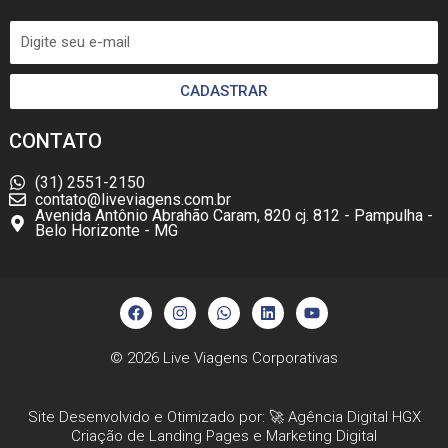
CADASTRAR
CONTATO
(31) 2551-2150
contato@liveviagens.com.br
Avenida Antônio Abrahão Caram, 820 cj. 812 - Pampulha -
Belo Horizonte - MG
F
I
W
L
Y
a
n
h
i
o
c
s
a
n
u
e
t
t
k
t
b
a
s
e
u
© 2026
Live Viagens Corporativas
o
g
a
d
b
o
r
p
i
e
k
a
p
n
Site Desenvolvido e Otimizado por: 🚀
Agência Digital HGX
m
Criação de Landing Pages
e
Marketing Digital